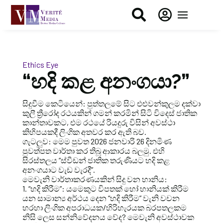


Ethics Eye
“හදි කළ අනංගයා?”
සිදුවීම කෙටියෙන්: පුත්තලමේ සිට එළුවන්කුලම දක්වා
කුලී ත්‍රීරෝද රථයකින් ගමන් කරමින් සිටි විදෙස් ජාතික
කාන්තාවකට, එම රථයේ රියදුරු විසින් අවස්ථා
කිහිපයකදී ලිංගික අතවර කර ඇති බව.
ගැටලුව: මෙම පුවත 2026 ජනවාරි 26 දිනමිණ
පුවත්පත වාර්තා කර තිබූ ආකාරය බලමු. එහි
සිරස්තලය “ස්වීඩන් ජාතික තරුණියට හදි කළ
අනංගයාට වැඩ වැරදී”.
මෙවැනි වාර්තාකරණයකින් සිදු වන හානිය:
1. “හදි කිරීම”: යමෙකුට විපතක් හෝ හානියක් කිරීම
යන සාමාන්‍ය අර්ථය දෙන “හදි කිරීම” වැනි වචන
හරහා ලිංගික අපරාධයක/හිරිහැරයක බරපතලකම
නිසි ලෙස සන්නිවේදනය වේද? මෙවැනි අවස්ථාවක