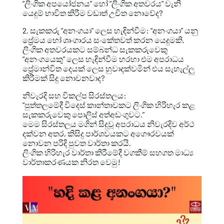
“ලිංගික අපයෝජනය” හෝ “ලිංගික අතවරය” වැනි
යෙදුම් භාවිත කිරීම වඩාත් උචිත නොවේද?
2. සැකකරු “අනංගයා” ලෙස හැඳින්වීම: “අනංගයා” යනු
ප්‍රේමය හෝ ශෘංගාරය සංකේතවත් කරන යෙදුමකි.
ලිංගික අතවරයකට සම්බන්ධ සැකකරුවෙකු
“අනංගයෙකු” ලෙස හැඳින්වීම හරහා එම අපරාධය
ප්‍රේමාන්විත දෙයක් ලෙස හුවාදක්වමින් එය සැහැල්ලු
කිරීමක් සිදු නොවනවාද?
නිවැරදි සහ විකල්ප සිරස්තලය:
“පුත්තලමේදී විදෙස් කාන්තාවකට ලිංගික හිරිහැර කළ
සැකකරුවෙකු පොලිස් අත්අඩංගුවට.”
මෙම සිරස්තලය මගින් සිදුවූ අපරාධය නිවැරදිව අර්ථ
දක්වන අතර, කිසිදු පාර්ශවයකට අගෞරවයක්
නොවන පරිදි පුවත වාර්තා කරයි.
ලිංගික හිරිහැර වාර්තා කිරීමේදී වගකීම් සහගත මාධ්‍ය
වාර්තාකරණයක නිරත වෙමු!