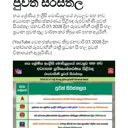
පුවත් සිරස්තල
හය ශ්‍රේණිය ඉංග්‍රීසි මොඩියුලයේ ගැටලුව සහ නව
අධ්‍යාපන ප්‍රතිසංස්කරණය පිළිබඳ රූපවාහිණී පුවත්
සිරස්තල ජනවාරි 07, 2026 දින රූපවාහිනී රාත්‍රී සිංහල
ප්‍රධාන පුවත් තුළ වාර්තා කර තිබුණේ පහත අයුරිනි.
(YouTube වෙත එක්කොට තිබූ ජනවාරි 07, 2026 දින
තෝරාගත් රූපවාහිනී රාත්‍රී ප්‍රධාන සිංහල පුවත්
විකාශයන් ඇසුරිණි.)