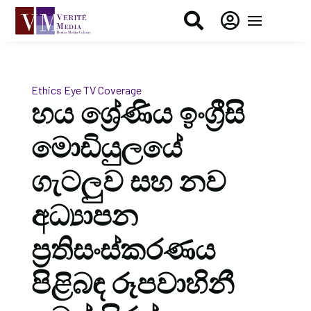


Ethics Eye
TV Coverage
හය ශ්‍රේණිය ඉංග්‍රීසි
මොඩියුලයේ
ගැටලුව සහ නව
අධ්‍යාපන
ප්‍රතිසංස්කරණය
පිළිබඳ රූපවාහිනී