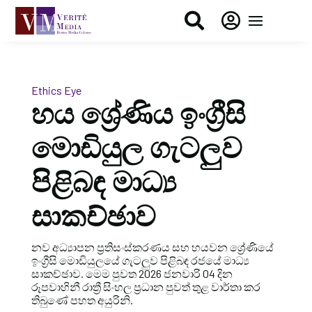


Ethics Eye
හය ශ්‍රේණිය ඉංග්‍රීසි
මොඩියුල ගැටලුව
පිළිබඳ මාධ්‍ය
සාකච්ඡාව
නව අධ්‍යාපන ප්‍රතිසංස්කරණය සහ හයවන ශ්‍රේණියේ
ඉංග්‍රීසි මොඩියුලයේ ගැටලුව පිළිබඳ රජයේ මාධ්‍ය
සාකච්ඡාව. මෙම පුවත 2026 ජනවාරි 04 දින
රූපවාහිනී රාත්‍රී සිංහල ප්‍රධාන පුවත් තුළ වාර්තා කර
තිබුණේ පහත අයුරිනි.