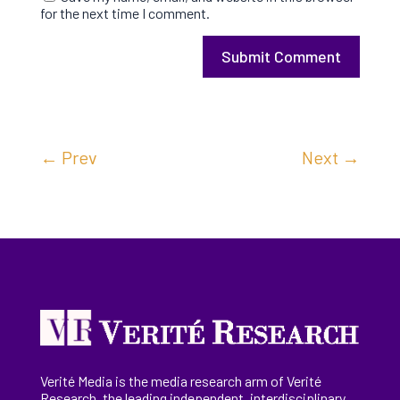
for the next time I comment.
Submit Comment
←
Prev
Next
→
Verité Media is the media research arm of Verité
Research, the
leading
independent, interdisciplinary