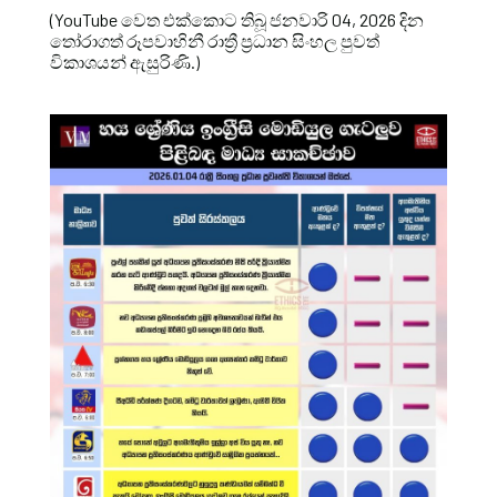
(YouTube වෙත එක්කොට තිබූ ජනවාරි 04, 2026 දින
තෝරාගත් රූපවාහිනී රාත්‍රී ප්‍රධාන සිංහල පුවත්
විකාශයන් ඇසුරිණි.)