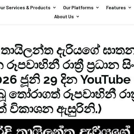
ur Services & Products
Our Platforms
Features
About Us
දි තායිලන්ත දැරියගේ ඝා
 රූපවාහිනී රාත්‍රී ප්‍රධාන ස
026 ජූනි 29 දින YouTub
 තෝරාගත් රූපවාහිනී රාත්‍රී
ත් විකාශන ඇසුරිනි.)