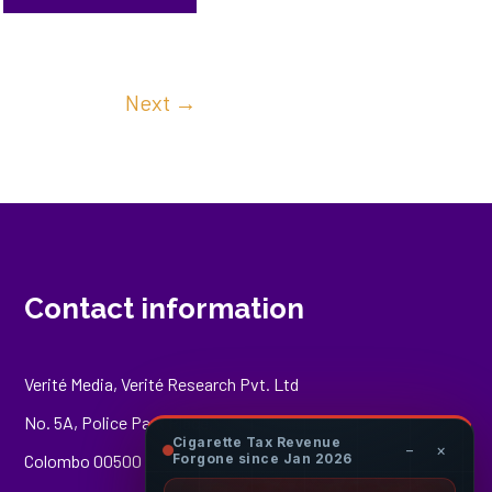
Next
→
Contact information
Verité Media, Verité Research Pvt. Ltd
No. 5A, Police Park Place,
Cigarette Tax Revenue
−
×
Colombo 00500
Forgone since Jan 2026