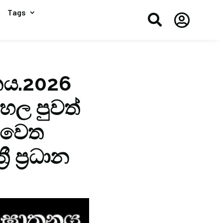
Tags


තනය.2026
ිංහල පුවත්
e වෙත
 ප්‍රධාන