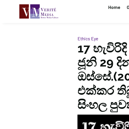
Home
O
Ethics Eye
17 හැවිරි
ජූනි 29 දින
ඔස්සේ.(2
එක්කර තිබූ
සිංහල පුව