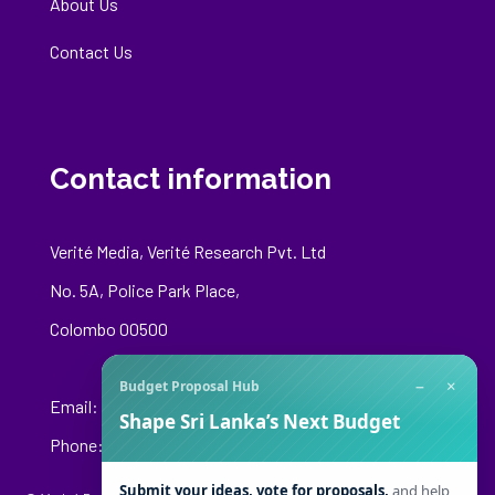
About Us
Contact Us
Contact information
Verité Media, Verité Research Pvt. Ltd
No. 5A, Police Park Place,
Colombo 00500
−
×
Budget Proposal Hub
Email:
media@veriteresearch.org
Shape Sri Lanka’s Next Budget
Phone: +94 76 148 8544
Submit your ideas, vote for proposals,
and help