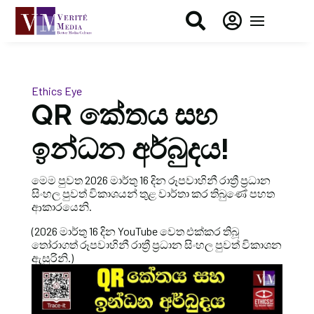


Ethics Eye
QR කේතය සහ
ඉන්ධන අර්බුදය!
මෙම පුවත 2026 මාර්තු 16 දින රූපවාහිනී රාත්‍රී ප්‍රධාන
සිංහල පුවත් විකාශයන් තුළ වාර්තා කර තිබුණේ පහත
ආකාරයෙනි.
(2026 මාර්තු 16 දින YouTube වෙත එක්කර තිබූ
තෝරාගත් රූපවාහිනී රාත්‍රී ප්‍රධාන සිංහල පුවත් විකාශන
ඇසුරිනි.)