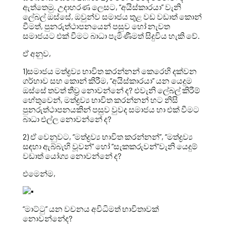
ඇත්තෙමු. උදාහරණ ලෙසට, “අයිස්කාරයා” වැනි
ලේබල් ඔස්සේ, ඔවුන්ව සමාජය තුළ වඩ වඩාත් කොන්
වීමත්, පුනරුත්ථාපනයෙන් පසුව හෝ නැවත
සමාජයට එක් වීමට බාධා පැමිණීමත් සිදුවිය හැකි වේ.
ඒ අනුව,
1)සමාජය මත්ද්‍රව්‍ය භාවිත කරන්නන් කෙරෙහි දක්වන
ගර්හාව සහ කොන් කිරීම, “අයිස්කාරයා” යන යෙදුම
ඔස්සේ තවත් තීව්‍ර නොවන්නේ ද? එවැනි ලේබල් කිරීම්
හේතුවෙන්, මත්ද්‍රව්‍ය භාවිත කරන්නන් හට නිසි
පුනරුත්ථාපනයකින් පසුව වුවද සමාජය හා එක් වීමට
බාධා එල්ල නොවන්නේ ද?
2) ඒ වෙනුවට, “මත්ද්‍රව්‍ය භාවිත කරන්නන්”, “මත්ද්‍රව්‍ය
සඳහා ඇබ්බැහි වූවන්” හෝ “සැකකරුවන්”වැනි යෙදුම්
වඩාත් යෝග්‍ය නොවන්නේ ද?
එමෙන්ම,
“මාට්ටු” යන වචනය අවිධිමත් භාවිතාවක්
නොවන්නේද?