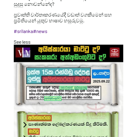
සුදුසු නොවන්නේද?
ප්‍රවෘත්ති වාර්තාකරණයේදී වඩාත් වගකීමෙන් සහ
ප්‍රමිතියෙන් යුතුව භාෂාව හසුරුවමු.
#srilanka
#news
See less