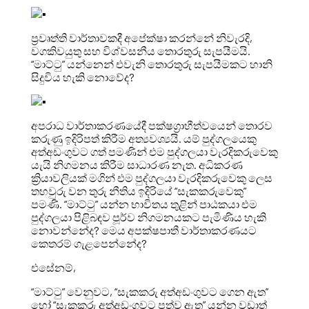
ප්‍රවෘත්ති වාර්තාවකදී අපේක්ෂා කරන්නේ නිවැරදි,
වගකිවයුතු සහ විශ්වසනීය තොරතුරු සැපයීමයි.
“මාට්ටු” යන්නෙන් එවැනි තොරතුරු සැපයීමකට හානි
සිදුවිය හැකි නොවේද?
අපරාධ වාර්තාකරණයේදී පක්ෂග්‍රාහීත්වයෙන් තොරව
කරුණු ඉදිරිපත් කිරීම අත්‍යවශ්‍යයි. යම් පුද්ගලයෙකු
අත්අඩංගුවට ගත් පමණින් එම පුද්ගලයා වැරදිකරුවෙකු
යැයි නිගමනය කිරීම සාධාරණ නැත. අධිකරණ
ක්‍රියාවලියක් මගින් එම පුද්ගලයා වැරදිකරුවෙකු ලෙස
තහවුරු වන තුරු නීතිය ඉදිරියේ “සැකකරුවෙකු”
පමණි. “මාට්ටු” යන්න භාවිතය තුළින් පාඨකයා එම
පුද්ගලයා පිළිබඳව පූර්ව නිගමනයකට පැමිණිය හැකි
නොවන්නේද? මෙය අපක්ෂපාතී වාර්තාකරණයට
කෙතරම් ගැළපෙන්නේද?
එසේනම්,
“මාට්ටු” වෙනුවට, “සැකකරු අත්අඩංගුවට ගෙන ඇත”
හෝ “සැකකරු අත්අඩංගුවට පත්ව ඇත” යන්න වඩාත්