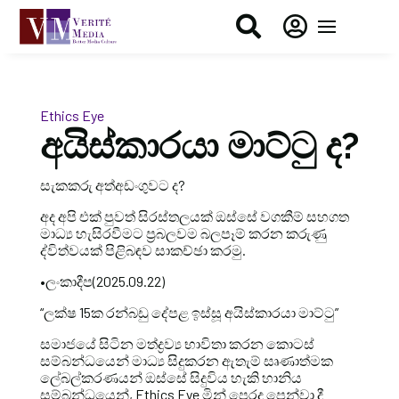


Ethics Eye
අයිස්කාරයා මාට්ටු ද?
සැකකරු අත්අඩංගුවට ද?
අද අපි එක් පුවත් සිරස්තලයක් ඔස්සේ වගකීම් සහගත
මාධ්‍ය හැසිරවීමට ප්‍රබලවම බලපෑම් කරන කරුණු
ද්විත්වයක් පිළිබඳව සාකච්ඡා කරමු.
•ලංකාදීප(2025.09.22)
“ලක්ෂ 15ක රන්බඩු දේපළ ඉස්සූ අයිස්කාරයා මාට්ටු”
සමාජයේ සිටින මත්ද්‍රව්‍ය භාවිතා කරන කොටස්
සම්බන්ධයෙන් මාධ්‍ය සිදුකරන ඇතැම් සෘණාත්මක
ලේබල්කරණයන් ඔස්සේ සිදුවිය හැකි හානිය
සම්බන්ධයෙන්, Ethics Eye මින් පෙරද පෙන්වා දී