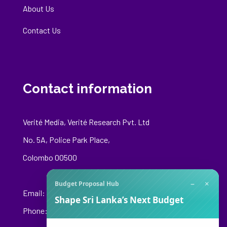
About Us
Contact Us
Contact information
Verité Media, Verité Research Pvt. Ltd
No. 5A, Police Park Place,
Colombo 00500
−
×
Budget Proposal Hub
Email:
media@veriteresearch.org
Shape Sri Lanka’s Next Budget
Phone: +94 76 148 8544