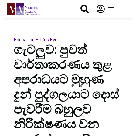


Education
Ethics Eye
ගැටලුව: පුවත්
වාර්තාකරණය තුළ
අපරාධයට මුහුණ
දුන් පුද්ගලයාට දොස්
පැවරීම බහුලව
නිරීක්ෂණය වන