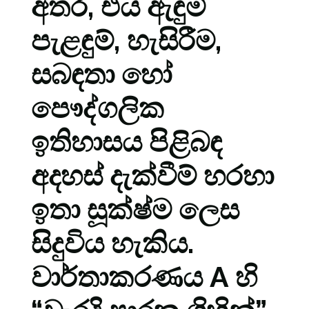
අතර, එය ඇඳුම්
පැළඳුම්, හැසිරීම,
සබඳතා හෝ
පෞද්ගලික
ඉතිහාසය පිළිබඳ
අදහස් දැක්වීම් හරහා
ඉතා සූක්ෂ්ම ලෙස
සිදුවිය හැකිය.
වාර්තාකරණය A හි