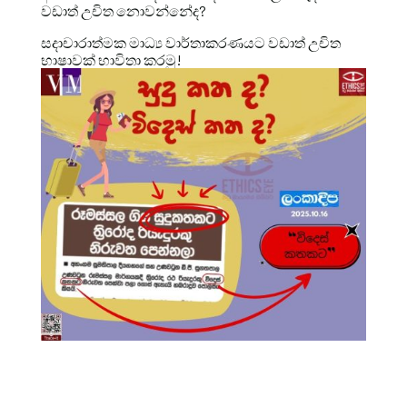
වඩාත් උචිත නොවන්නේද?
සදාචාරාත්මක මාධ්‍ය වාර්තාකරණයට වඩාත් උචිත
භාෂාවක් භාවිතා කරමු!