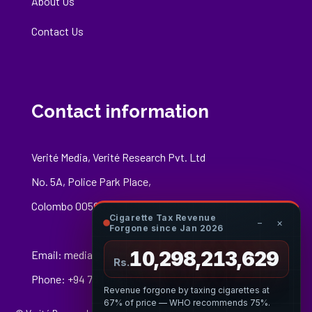
About Us
Contact Us
Contact information
Verité Media, Verité Research Pvt. Ltd
No. 5A, Police Park Place,
Colombo 00500
Cigarette Tax Revenue
−
×
Forgone since Jan 2026
10,298,213,849
Email:
media@veriteresearch.org
Rs.
Phone: +94 76 148 8544
Revenue forgone by taxing cigarettes at
67% of price — WHO recommends 75%.