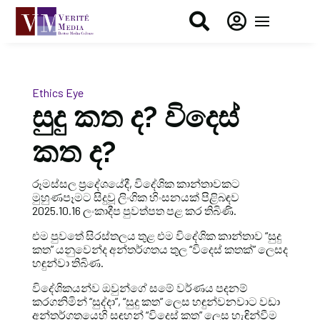


Ethics Eye
සුදු කත ද? විදෙස්
කත ද?
රූමස්සල ප්‍රදේශයේදී, විදේශික කාන්තාවකට
මුහුණපෑමට සිදුවූ ලිංගික හිංසනයක් පිළිබඳව
2025.10.16 ලංකාදීප පුවත්පත පළ කර තිබිණි.
එම පුවතේ සිරස්තලය තුළ එම විදේශික කාන්තාව “සුදු
කත” යනුවෙන්ද අන්තර්ගතය තුල “විදෙස් කතක්” ලෙසද
හඳුන්වා තිබිණ.
විදේශිකයන්ව ඔවුන්ගේ සමේ වර්ණය පදනම්
කරගනිමින් “සුද්දා”, “සුදු කත” ලෙස හඳුන්වනවාට වඩා
අන්තර්ගතයෙහි සඳහන් “විදෙස් කත” ලෙස හැඳින්වීම